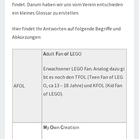
findet. Darum haben wir uns vom Verein entschieden
ein kleines Glossar zu erstellen.
Hier findet Ihr Antworten auf folgende Begriffe und
Abkürzungen:
A
dult
F
an
o
f
L
EGO
Erwachsener LEGO Fan. Analog dazu gi
bt es noch den TFOL (Teen Fan of LEG
O, ca 13 – 18 Jahre) und KFOL (Kid Fan
AFOL
of LEGO).
M
y
O
wn
C
reation