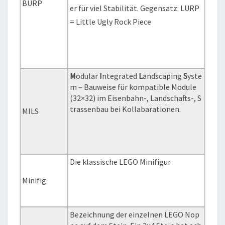
BURP
er für viel Stabilität. Gegensatz: LURP
= Little Ugly Rock Piece
M
odular
I
ntegrated
L
andscaping
S
yste
m – Bauweise für kompatible Module
(32×32) im Eisenbahn-, Landschafts-, S
trassenbau bei Kollabarationen.
MILS
Die klassische LEGO Minifigur
Minifig
Bezeichnung der einzelnen LEGO Nop