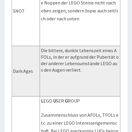
e Noppen der LEGO Steine nicht nach
oben zeigen, sondern bspw. auch seitli
SNOT
ch oder nach unten
Die bittere, dunkle Lebenszeit eines A
FOLs, in der er aufgrund der Pubertät o
der anderer Lebensumstände LEGO au
s den Augen verliert.
Dark Ages
L
EGO
U
SER
G
ROUP
Zusammenschluss von AFOLs, TFOLs e
tc. zu einer LEGO Interessengemeinsc
haft. Bei LEGO anerkannte LUGs heisse