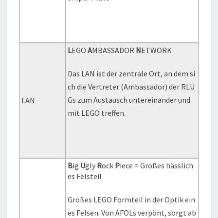
L
EGO
A
MBASSADOR
N
ETWORK
Das LAN ist der zentrale Ort, an dem si
ch die Vertreter (Ambassador) der RLU
Gs zum Austausch untereinander und
LAN
mit LEGO treffen.
B
ig
U
gly
R
ock
P
iece = Großes hässlich
es Felsteil
Großes LEGO Formteil in der Optik ein
es Felsen. Von AFOLs verpönt, sorgt ab