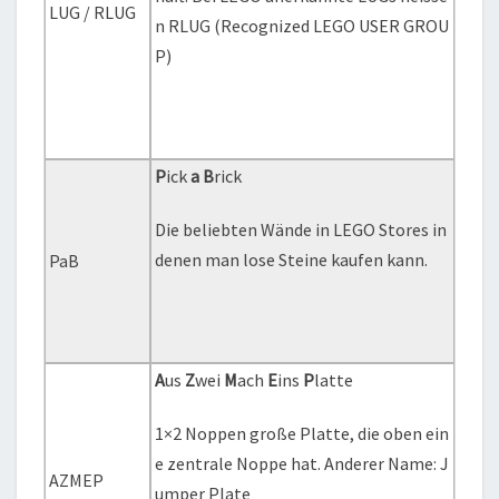
LUG / RLUG
n RLUG (Recognized LEGO USER GROU
P)
P
ick
a
B
rick
Die beliebten Wände in LEGO Stores in
denen man lose Steine kaufen kann.
PaB
A
us
Z
wei
M
ach
E
ins
P
latte
1×2 Noppen große Platte, die oben ein
e zentrale Noppe hat. Anderer Name: J
AZMEP
umper Plate