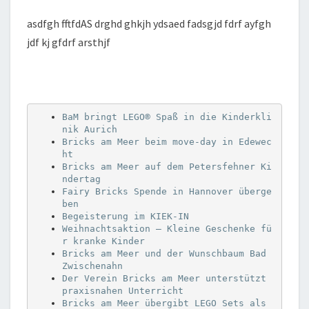
asdfgh fftfdAS drghd ghkjh ydsaed fadsgjd fdrf ayfgh
jdf kj gfdrf arsthjf
BaM bringt LEGO® Spaß in die Kinderkli
nik Aurich
Bricks am Meer beim move-day in Edewec
ht
Bricks am Meer auf dem Petersfehner Ki
ndertag
Fairy Bricks Spende in Hannover überge
ben
Begeisterung im KIEK-IN
Weihnachtsaktion – Kleine Geschenke fü
r kranke Kinder
Bricks am Meer und der Wunschbaum Bad 
Zwischenahn
Der Verein Bricks am Meer unterstützt 
praxisnahen Unterricht
Bricks am Meer übergibt LEGO Sets als 