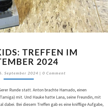
BRICKS
KIDS: TREFFEN IM
KIDS:
TREFFEN
TEMBER 2024
IM
SEPTEMBER
Comments
6. September 2024
|
0 Comment
2024
ößerer Runde statt. Anton brachte Hamado, einen
Tamiga) mit. Und Hauke hatte Lana, seine Freundin, mit
 dabei. Bei diesem Treffen gab es eine knifflige Aufgabe,