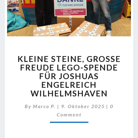
KLEINE
KLEINE STEINE, GROSSE F
STEINE,
GROSSE F
REUDE LEGO-SPENDE F
REUDE L
ÜR JOSHUAS E
EGO-S
NGELREICH W
PENDE F
ILHELMSHAVEN
ÜR J
OSHUAS E
Comments
NGELREICH W
By
Marco P.
|
9. Oktober 2025
|
0
ILHELMSHAVEN
Comment