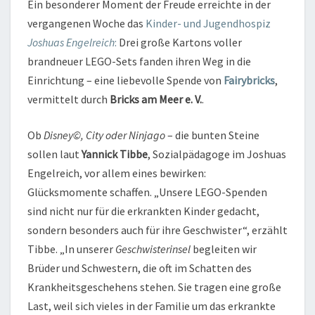
Ein besonderer Moment der Freude erreichte in der
vergangenen Woche das
Kinder- und Jugendhospiz
Joshuas Engelreich
:
Drei große Kartons voller
brandneuer LEGO-Sets fanden ihren Weg in die
Einrichtung – eine liebevolle Spende von
Fairybricks
,
vermittelt durch
Bricks am Meer e. V.
.
Ob
Disney©, City oder Ninjago
– die bunten Steine
sollen laut
Yannick Tibbe
, Sozialpädagoge im Joshuas
Engelreich, vor allem eines bewirken:
Glücksmomente schaffen. „Unsere LEGO-Spenden
sind nicht nur für die erkrankten Kinder gedacht,
sondern besonders auch für ihre Geschwister“, erzählt
Tibbe. „In unserer
Geschwisterinsel
begleiten wir
Brüder und Schwestern, die oft im Schatten des
Krankheitsgeschehens stehen. Sie tragen eine große
Last, weil sich vieles in der Familie um das erkrankte