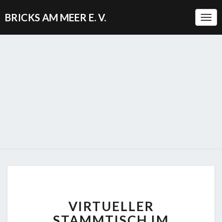
BRICKS AM MEER E. V.
Togg
VIRTUELLER
VIRTUELLER
STAMMTISCH
IM
STAMMTISCH IM