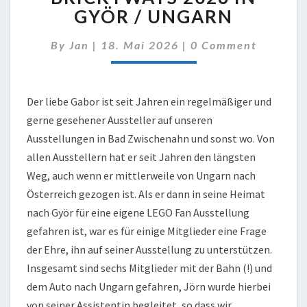
BRICKYWAYS
GYÖR / UNGARN
2026
IN
Comments
By
Jan
|
18. Mai 2026
|
0 Comment
GYÖR
/
UNGARN
Der liebe Gabor ist seit Jahren ein regelmäßiger und
gerne gesehener Aussteller auf unseren
Ausstellungen in Bad Zwischenahn und sonst wo. Von
allen Ausstellern hat er seit Jahren den längsten
Weg, auch wenn er mittlerweile von Ungarn nach
Österreich gezogen ist. Als er dann in seine Heimat
nach Györ für eine eigene LEGO Fan Ausstellung
gefahren ist, war es für einige Mitglieder eine Frage
der Ehre, ihn auf seiner Ausstellung zu unterstützen.
Insgesamt sind sechs Mitglieder mit der Bahn (!) und
dem Auto nach Ungarn gefahren, Jörn wurde hierbei
von seiner Assistentin begleitet, so dass wir