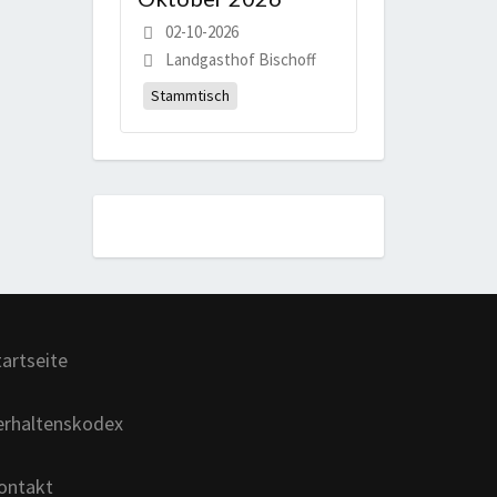
02-10-2026
Landgasthof Bischoff
Stammtisch
tartseite
erhaltenskodex
ontakt