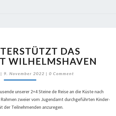
BAM
TERSTÜTZT DAS
UNTERSTÜTZT
DAS
T WILHELMSHAVEN
JUGENDAMT
WILHELMSHAVEN
Comments
|
9. November 2022
|
0 Comment
ausende unserer 2×4 Steine de Reise an die Küste nach
m Rahmen zweier vom Jugendamt durchgeführten Kinder-
ität der Teilnehmenden anzuregen.