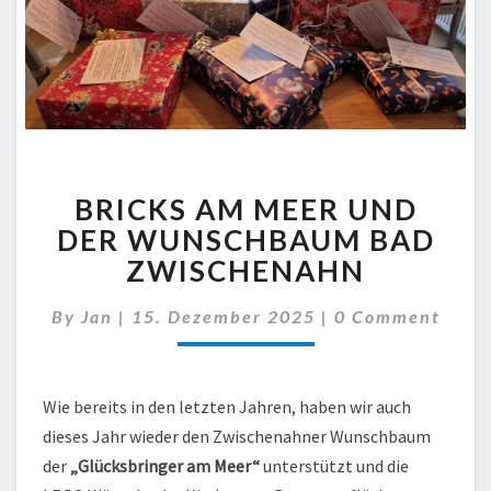
BRICKS
BRICKS AM MEER UND
AM
MEER
DER WUNSCHBAUM BAD
UND
ZWISCHENAHN
DER
WUNSCHBAUM
Comments
By
Jan
|
15. Dezember 2025
|
0 Comment
BAD
ZWISCHENAHN
Wie bereits in den letzten Jahren, haben wir auch
dieses Jahr wieder den Zwischenahner Wunschbaum
der
„Glücksbringer am Meer“
unterstützt und die