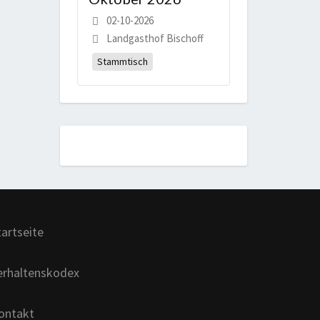
02-10-2026
Landgasthof Bischoff
Stammtisch
tartseite
erhaltenskodex
ontakt