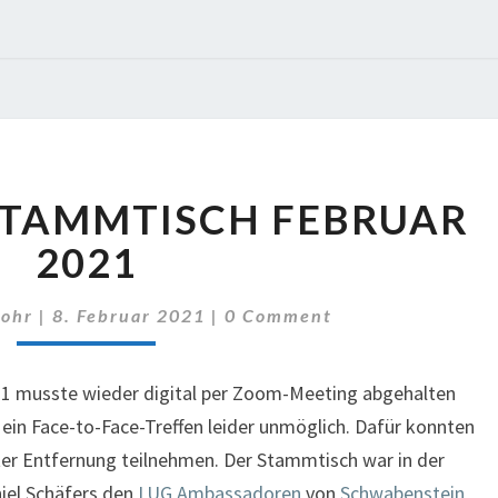
VIRTUELLER
STAMMTISCH FEBRUAR
STAMMTISCH
FEBRUAR
2021
2021
Comments
Mohr
|
8. Februar 2021
|
0 Comment
1 musste wieder digital per Zoom-Meeting abgehalten
ein Face-to-Face-Treffen leider unmöglich. Dafür konnten
ter Entfernung teilnehmen. Der Stammtisch war in der
niel Schäfers den
LUG Ambassadoren
von
Schwabenstein