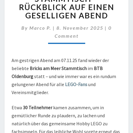
STAMMTISCH
RÜCKBLICK AUF EINEN
–
GESELLIGEN ABEND
RÜCKBLICK
AUF
Comment
By
Marco P.
|
8. November 2025
|
0
EINEN
GESELLIGEN
Comment
ABEND
Am gestrigen Abend am 07.11.25 fand wieder der
beliebte
Bricks am Meer Stammtisch
im
BTB
Oldenburg
statt – und wie immer war es ein rundum
gelungener Abend für alle
LEGO-Fans
und
Vereinsmitglieder.
Etwa
30 Teilnehmer
kamen zusammen, um in
gemütlicher Runde zu plaudern, zu lachen und
natürlich über das gemeinsame Hobby LEGO zu
fachsimpeln. Für das leibliche Wohl sorgte erneut das