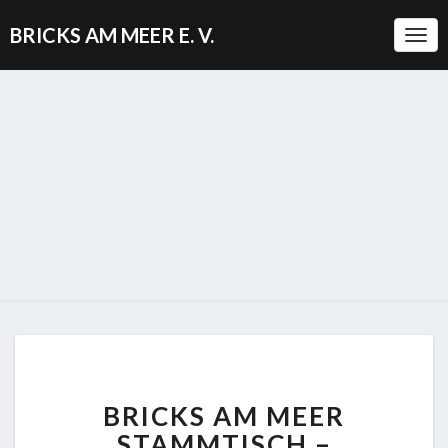
BRICKS AM MEER E. V.
Togg
BRICKS
BRICKS AM MEER
AM
MEER
STAMMTISCH –