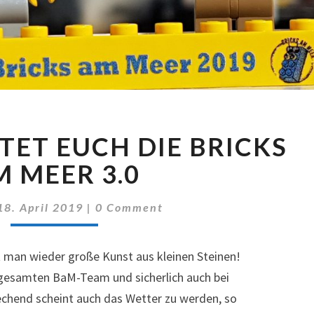
BALD
ET EUCH DIE BRICKS
ERWARTET
EUCH
 MEER 3.0
DIE
BRICKS
Comments
18. April 2019
|
0 Comment
AM
MEER
3.0
t man wieder große Kunst aus kleinen Steinen!
 gesamten BaM-Team und sicherlich auch bei
rechend scheint auch das Wetter zu werden, so