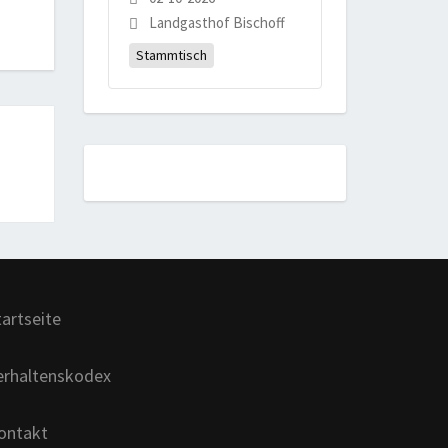
Landgasthof Bischoff
Stammtisch
tartseite
erhaltenskodex
ontakt