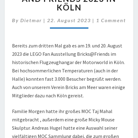
BRICKS
KÖLN
AND
FRIENDS
Comments
By
Dietmar
|
22. August 2023
|
1 Comment
2023
IN
KÖLN
Bereits zum dritten Mal gab es am 19. und 20. August
2023 die LEGO Fan Ausstellung Bricks@Friends im
historischen Flugzeughangar der Motorworld in Köln.
Bei hochsommerlichen Temperaturen (auch in der
Halle) konnten fast 3.000 Besucher begrüßt werden.
Auch von unserem Verein Bricks am Meer waren einige
Mitglieder dazu nach Köln gereist.
Familie Morgen hatte ihr großes MOC Taj Mahal
mitgebracht , außerdem eine große Micky Mouse
Skulptur. Andreas Hugel hatte eine Auswahl seiner
vielfältigen MOC Sammlung dabei, die zum großen