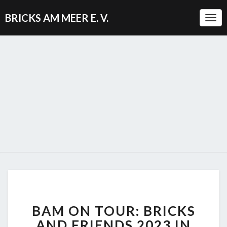
BRICKS AM MEER E. V.
Togg
Navi
BAM
BAM ON TOUR: BRICKS
ON
TOUR:
AND FRIENDS 2023 IN