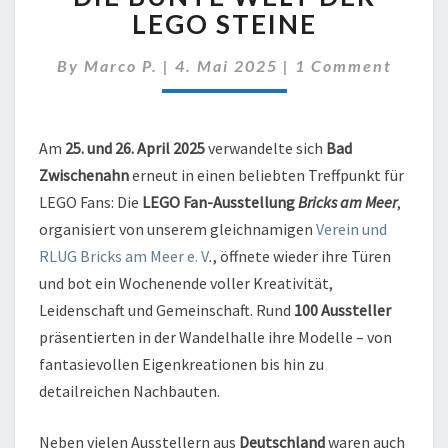
2025:
LEGO STEINE
DIE
BUNTE
Comments
By
Marco P.
|
4. Mai 2025
|
1 Comment
WELT
DER
LEGO
STEINE
Am
25. und 26. April 2025
verwandelte sich
Bad
Zwischenahn
erneut in einen beliebten Treffpunkt für
LEGO Fans: Die
LEGO Fan-Ausstellung
Bricks am Meer
,
organisiert von unserem gleichnamigen
Verein und
RLUG Bricks am Meer e. V
.
, öffnete wieder ihre Türen
und bot ein Wochenende voller Kreativität,
Leidenschaft und Gemeinschaft. Rund
100 Aussteller
präsentierten in der Wandelhalle ihre Modelle – von
fantasievollen Eigenkreationen bis hin zu
detailreichen Nachbauten.
Neben vielen Ausstellern aus
Deutschland
waren auch