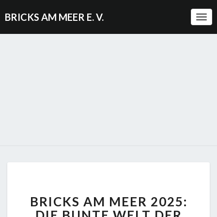
BRICKS AM MEER E. V.
Togg
BRICKS
BRICKS AM MEER 2025:
AM
MEER
DIE BUNTE WELT DER