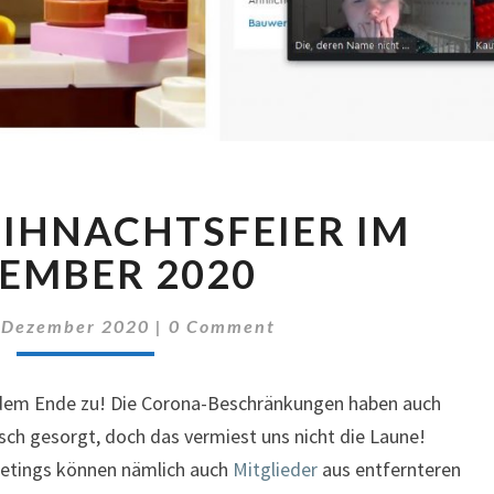
ONLINE
IHNACHTSFEIER IM
WEIHNACHTSFEIER
IM
EMBER 2020
DEZEMBER
2020
Comments
 Dezember 2020
|
0 Comment
h dem Ende zu! Die Corona-Beschränkungen haben auch
sch gesorgt, doch das vermiest uns nicht die Laune!
etings können nämlich auch
Mitglieder
aus entfernteren