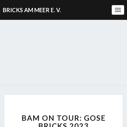
BRICKS AM MEER E. V.
Togg
BAM
BAM ON TOUR: GOSE
ON
TOUR:
BRICKS 2023