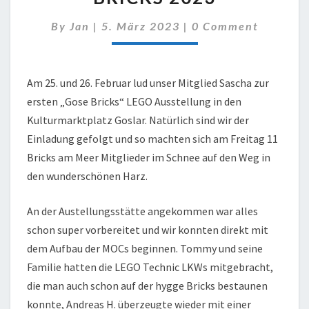
GOSE
BRICKS
Comments
By
Jan
|
5. März 2023
|
0 Comment
2023
Am 25. und 26. Februar lud unser Mitglied Sascha zur
ersten „Gose Bricks“ LEGO Ausstellung in den
Kulturmarktplatz Goslar. Natürlich sind wir der
Einladung gefolgt und so machten sich am Freitag 11
Bricks am Meer Mitglieder im Schnee auf den Weg in
den wunderschönen Harz.
An der Austellungsstätte angekommen war alles
schon super vorbereitet und wir konnten direkt mit
dem Aufbau der MOCs beginnen. Tommy und seine
Familie hatten die LEGO Technic LKWs mitgebracht,
die man auch schon auf der hygge Bricks bestaunen
konnte, Andreas H. überzeugte wieder mit einer