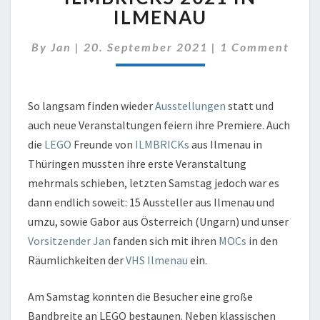
ILMBRICKS
ILMENAU
2021
IN
Comments
By
Jan
|
20. September 2021
|
1 Comment
ILMENAU
So langsam finden wieder
Ausstellungen
statt und
auch neue Veranstaltungen feiern ihre Premiere. Auch
die
LEGO
Freunde von
ILMBRICKs
aus Ilmenau in
Thüringen mussten ihre erste Veranstaltung
mehrmals schieben, letzten Samstag jedoch war es
dann endlich soweit: 15 Aussteller aus Ilmenau und
umzu, sowie Gabor aus Österreich (Ungarn) und unser
Vorsitzender Jan
fanden sich mit ihren
MOCs
in den
Räumlichkeiten der
VHS Ilmenau
ein.
Am Samstag konnten die Besucher eine große
Bandbreite an LEGO bestaunen. Neben klassischen