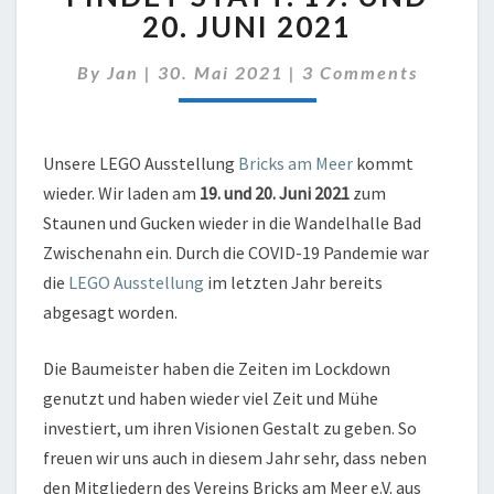
2021
20. JUNI 2021
FINDET
STATT:
Comments
By
Jan
|
30. Mai 2021
|
3 Comments
19.
UND
20.
JUNI
Unsere LEGO Ausstellung
Bricks am Meer
kommt
2021
wieder. Wir laden am
19. und 20. Juni 2021
zum
Staunen und Gucken wieder in die Wandelhalle Bad
Zwischenahn ein. Durch die COVID-19 Pandemie war
die
LEGO Ausstellung
im letzten Jahr bereits
abgesagt worden.
Die Baumeister haben die Zeiten im Lockdown
genutzt und haben wieder viel Zeit und Mühe
investiert, um ihren Visionen Gestalt zu geben. So
freuen wir uns auch in diesem Jahr sehr, dass neben
den Mitgliedern des Vereins Bricks am Meer e.V. aus