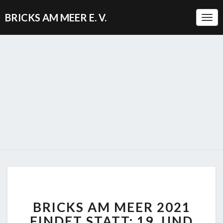
BRICKS AM MEER E. V.
Togg
BRICKS
BRICKS AM MEER 2021
AM
MEER
FINDET STATT: 19. UND