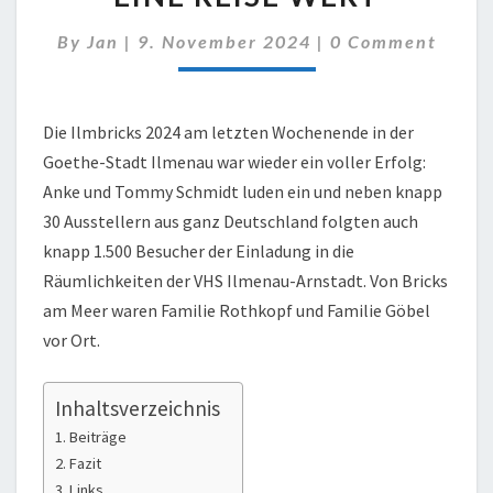
EINE
REISE
Comments
By
Jan
|
9. November 2024
|
0 Comment
WERT
Die Ilmbricks 2024 am letzten Wochenende in der
Goethe-Stadt Ilmenau war wieder ein voller Erfolg:
Anke und Tommy Schmidt luden ein und neben knapp
30 Ausstellern aus ganz Deutschland folgten auch
knapp 1.500 Besucher der Einladung in die
Räumlichkeiten der VHS Ilmenau-Arnstadt. Von Bricks
am Meer waren Familie Rothkopf und Familie Göbel
vor Ort.
Inhaltsverzeichnis
Beiträge
Fazit
Links