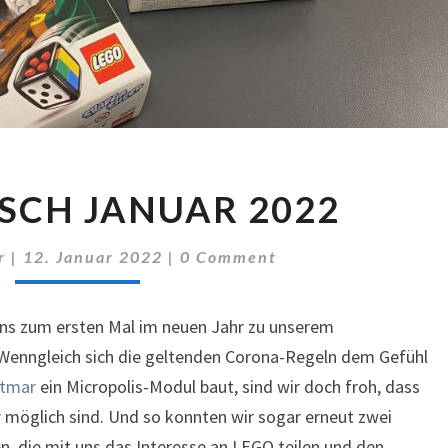
STAMMTISCH
SCH JANUAR 2022
JANUAR
2022
Comments
r
|
12. Januar 2022
|
0 Comment
ns zum ersten Mal im neuen Jahr zu unserem
Wenngleich sich die geltenden Corona-Regeln dem Gefühl
etmar
ein Micropolis-Modul baut, sind wir doch froh, dass
möglich sind. Und so konnten wir sogar erneut zwei
n, die mit uns das Interesse an LEGO teilen und den