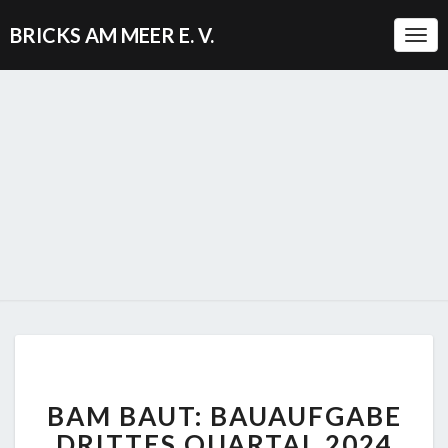
BRICKS AM MEER E. V.
Togg
BAM
BAM BAUT: BAUAUFGABE
BAUT:
BAUAUFGABE
DRITTES QUARTAL 2024