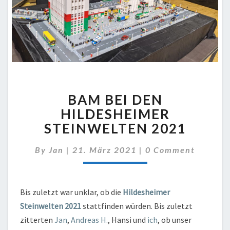
BAM
BAM BEI DEN
BEI
DEN
HILDESHEIMER
HILDESHEIMER
STEINWELTEN 2021
STEINWELTEN
2021
Comments
By
Jan
|
21. März 2021
|
0 Comment
Bis zuletzt war unklar, ob die
Hildesheimer
Steinwelten 2021
stattfinden würden. Bis zuletzt
zitterten
Jan
,
Andreas H.
, Hansi und
ich
, ob unser