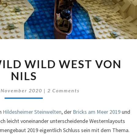
BAM
ILD WILD WEST VON
MOC:
WILD
NILS
WILD
WEST
Comments
 November 2020
|
2 Comments
VON
NILS
en
Hildesheimer Steinwelten
, der
Bricks am Meer 2019
und
ich leicht voneinander unterscheidende Westernlayouts
ammengebaut 2019 eigentlich Schluss sein mit dem Thema.