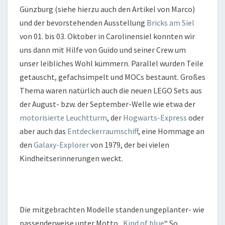
Günzburg (siehe hierzu auch den Artikel von Marco)
und der bevorstehenden Ausstellung
Bricks am Siel
von 01. bis 03. Oktober in Carolinensiel konnten wir
uns dann mit Hilfe von Guido und seiner Crew um
unser leibliches Wohl kümmern. Parallel wurden Teile
getauscht, gefachsimpelt und MOCs bestaunt. Großes
Thema waren natürlich auch die neuen LEGO Sets aus
der August- bzw. der September-Welle wie etwa der
motorisierte Leuchtturm
, der
Hogwarts-Express
oder
aber auch das
Entdeckerraumschiff
, eine Hommage an
den
Galaxy-Explorer
von 1979, der bei vielen
Kindheitserinnerungen weckt.
Die mitgebrachten Modelle standen ungeplanter- wie
passenderweise unter Motto „
Kind of blue
“ So