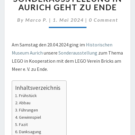
AURICH
AURICH GEHT ZU ENDE
GEHT
ZU
Comments
By
Marco P.
|
1. Mai 2024
|
0 Comment
ENDE
Am Samstag den 20.04.2024 ging im
Historischen
Museum Aurich
unsere
Sonderausstellung
zum Thema
LEGO in Kooperation mit dem LEGO Verein Bricks am
Meer e. V. zu Ende.
Inhaltsverzeichnis
Frühstück
Abbau
Führungen
Gewinnspiel
Fazit
Danksagung