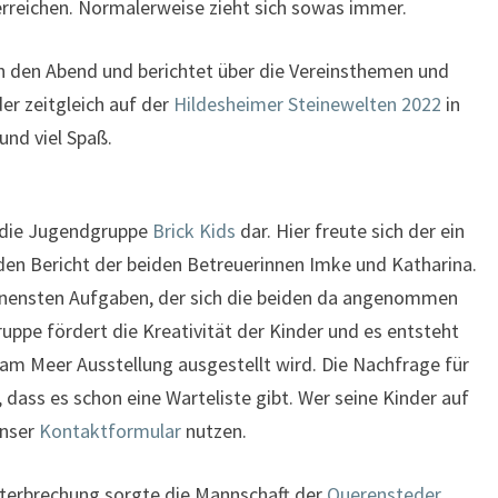
 erreichen. Normalerweise zieht sich sowas immer.
h den Abend und berichtet über die Vereinsthemen und
der zeitgleich auf der
Hildesheimer Steinewelten 2022
in
und viel Spaß.
t die Jugendgruppe
Brick Kids
dar. Hier freute sich der ein
 den Bericht der beiden Betreuerinnen Imke und Katharina.
annensten Aufgaben, der sich die beiden da angenommen
uppe fördert die Kreativität der Kinder und es entsteht
 am Meer Ausstellung ausgestellt wird. Die Nachfrage für
ß, dass es schon eine Warteliste gibt. Wer seine Kinder auf
unser
Kontaktformular
nutzen.
nterbrechung sorgte die Mannschaft der
Querensteder