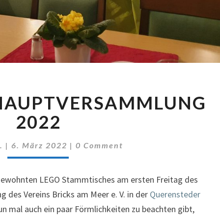
BAM
HAUPTVERSAMMLUNG
JAHRESHAUPTVERSAMMLUNG
2022
2022
Comments
.
|
6. März 2022
|
0 Comment
gewohnten LEGO Stammtisches am ersten Freitag des
des Vereins Bricks am Meer e. V. in der
Querensteder
un mal auch ein paar Förmlichkeiten zu beachten gibt,