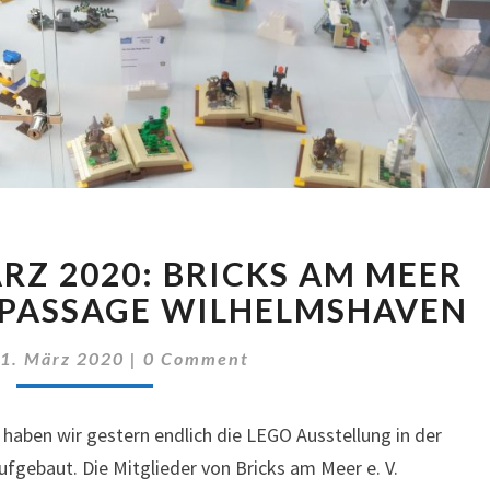
NOCH
ÄRZ 2020: BRICKS AM MEER
BIS
21.
EPASSAGE WILHELMSHAVEN
MÄRZ
Comments
2020:
|
1. März 2020
|
0 Comment
BRICKS
AM
haben wir gestern endlich die LEGO Ausstellung in der
MEER
IN
gebaut. Die Mitglieder von Bricks am Meer e. V.