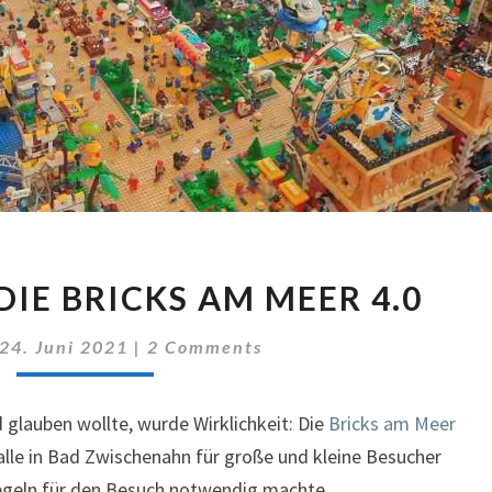
DAS
DIE BRICKS AM MEER 4.0
WAR
SIE:
Comments
24. Juni 2021
|
2 Comments
DIE
BRICKS
AM
glauben wollte, wurde Wirklichkeit: Die
Bricks am Meer
MEER
alle in Bad Zwischenahn für große und kleine Besucher
4.0
egeln für den Besuch notwendig machte, …