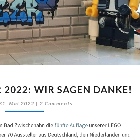
BRICKS
 2022: WIR SAGEN DANKE!
AM
MEER
Comments
31. Mai 2022
|
2 Comments
2022:
WIR
SAGEN
n Bad Zwischenahn die
fünfte Auflage
unserer LEGO
DANKE!
ber 70 Aussteller aus Deutschland, den Niederlanden und