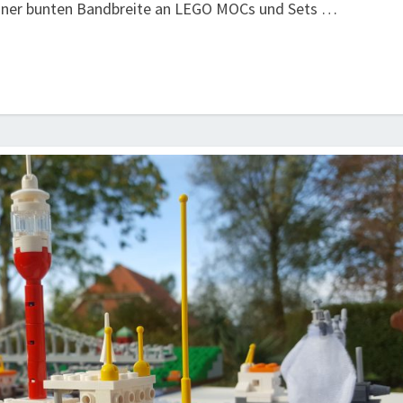
DER
einer bunten Bandbreite an LEGO MOCs und Sets …
NORDSEEPASSAGE
WILHELMSHAVEN