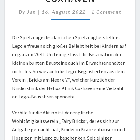
IN
CUXHAVEN
Comments
By
Jan
|
16. August 2022
|
1 Comment
Die Spielzeuge des dänischen Spielzeugherstellers
Lego erfreuen sich großer Beliebtheit bei Kindern auf
er ganzen Welt. Und einige lässt die Faszination der
kleinen bunten Bausteine auch im Erwachsenenalter
nicht los. So wie auch die Lego-Begeisterten aus dem
Verein „Bricks am Meer e.V.“, welcher kürzlich der
Kinderklinik der Helios Klinik Cuxhaven eine Vielzahl
an Lego-Bausätzen spendete.
Vorbild für die Aktion ist der englische
Wohltätigkeitsverein „Fairy Bricks“, der es sich zur
Aufgabe gemacht hat, Kinder in Krankenhäusern und
Hospizen mit Lego zu beschenken. Seit einigen